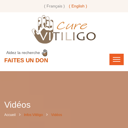
( Français )
( English )
Aidez la recherche
FAITES UN DON
Vidéos
Accueil
Infos Vitiligo
Vidéos