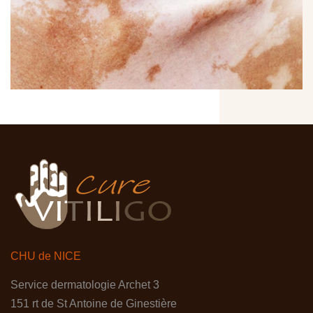
CHU de NICE
Service dermatologie Archet 3
151 rt de St Antoine de Ginestière